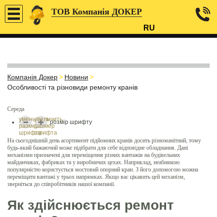
ТОВ Компанія ДОКЕР
RU
Компанія Докер
>
Новини
>
Особливості та різновиди ремонту кранів
Середа
уменьшить
увеличить
розмір шрифту
размер
размер
шрифта
шрифта
На сьогоднішній день асортимент підйомних кранів досить різноманітний, тому
будь-який бажаючий може підібрати для себе відповідне обладнання. Дані
механізми призначені для переміщення різних вантажів на будівельних
майданчиках, фабриках та у виробничих цехах. Наприклад, неабиякою
популярністю користується мостовий опорний кран. З його допомогою можна
переміщати вантажі у трьох напрямках. Якщо вас цікавить цей механізм,
зверніться до співробітників нашої компанії.
Як здійснюється ремонт