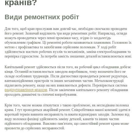
кранів?
Види ремонтних робіт
Для того, щоб кран прослужив вам довгий час, необхідно своєчасно проводити
його ремонт. Зазвичай виділяють три види ремонтних робіт. Наприклад, огляди
можуть проводитися через певні проміжки часу, згідно із заздалегідь
обумовленим графіком. Ці ремонтні роботи називаються плановими. Головною їх
метою є профілактика та запобігання серйозним поломкам. У ході робіт
здійснюється мастило робочих вузлів та механізмів, заміна електрообладнання та
перевірка гідросистем. За потреби замість зношених деталей встановлюються нові.
Капітальний ремонт здійснюється після того, як робочий цикл обладнання добігає
кінця. Останній встановлюється заводом-виробником, тому визначити його не
складе особливих труднощів. Після діагностики проводиться ремонт редуктора,
вантажопідйомних пристроїв та інших механічних частин. Металоконструкції
підлягають ремонту, якщо на них виявляються дефекти. Перевіряється система
радіоуправління краном
. Після закінчення капітального ремонту обладнання
проходить динамічні та статичні випробування.
Крім того, часом можна зіткнутися з такою проблемою, як несподівана поломка
крана. І тут проводиться аварійний ремонт. Співробітники нашої компанії здатні в
короткий термін виявити несправність та вжити відповідних заходів. Залежно від
виду поломки фахівці здійснюють заміну деталей, канатів та інших частин
підйомного обладнання. Важливо пам'ятати, що самостійний ремонт крана може
призвести до серйозних несправностей.