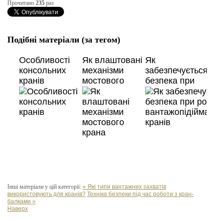
Прочитано
235
раз
Подібні матеріали (за тегом)
Особливості
Як влаштовані
Як
консольних
механізми
забезпечується
кранів
мостового
безпека при
крана
роботі
вантажопідіймал
кранів
Інші матеріали у цій категорії:
« Які типи вантажних захватів
використовують для кранів?
Техніка безпеки під час роботи з кран-
балками »
Наверх