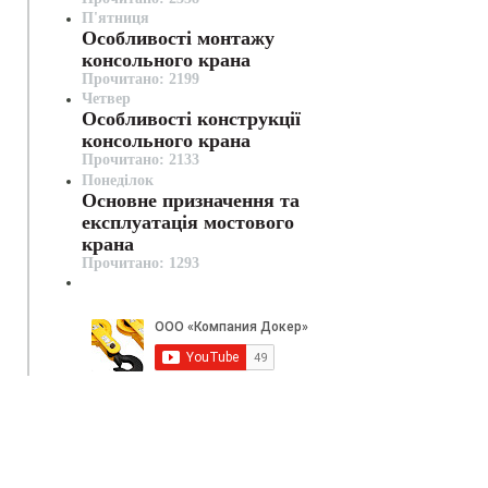
П'ятниця
Особливості монтажу
консольного крана
Прочитано: 2199
Четвер
Особливості конструкції
консольного крана
Прочитано: 2133
Понеділок
Основне призначення та
експлуатація мостового
крана
Прочитано: 1293