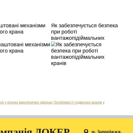
штовані механізми
Як забезпечується безпека
ого крана
при роботі
вантажопідіймальних
кранів
ся у різних виробничих сферах
Особливості підвісних кранів у
мпанія ДОКЕР
м. Запоріжжя,