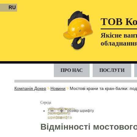
RU
ТОВ Ко
Якісне ван
обладнання
ПРО НАС
ПОСЛУГИ
Компанія Докер
>
Новини
>
Мостові крани та кран-балки: поді
Середа
уменьшить
увеличить
розмір шрифту
размер
размер
шрифта
шрифта
Відмінності мостового