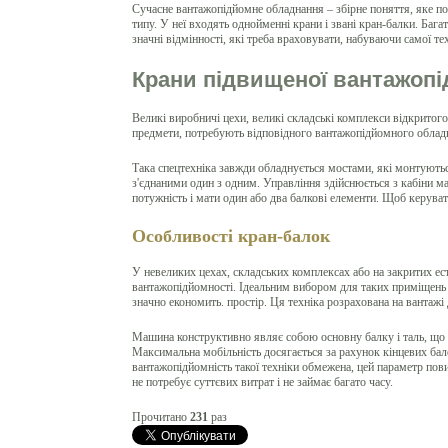
Сучасне вантажопідйомне обладнання – збірне поняття, яке поє
типу. У неї входять однойменні крани і звані кран-балки. Баг
значні відмінності, які треба враховувати, набуваючи самої 
Крани підвищеної вантажопі
Великі виробничі цехи, великі складські комплекси відкритого
предмети, потребують відповідного вантажопідйомного обладн
Така спецтехніка завжди обладнується мостами, які монтуютьс
з'єднаними один з одним. Управління здійснюється з кабіни 
потужність і мати один або два балкові елементи. Щоб керуват
Особливості кран-балок
У невеликих цехах, складських комплексах або на закритих ест
вантажопідйомності. Ідеальним вибором для таких приміщень є
значно економить. простір. Ця техніка розрахована на вантажі 
Машина конструктивно являє собою основну балку і таль, що п
Максимальна мобільність досягається за рахунок кінцевих ба
вантажопідйомність такої техніки обмежена, цей параметр пов
не потребує суттєвих витрат і не займає багато часу.
Прочитано
231
раз