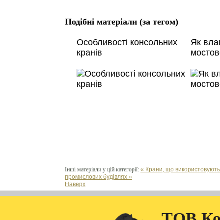
Подібні матеріали (за тегом)
Особливості консольних
Як вла
кранів
мостов
Інші матеріали у цій категорії:
« Крани, що використовують
промислових будівлях »
Наверх
ТОВ Ко