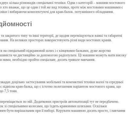
днує кілька різновидів спеціальної техніки. Одна з категорій – машини мостового
ато хто вважає, що це один і той же вид техніки, проте між мостовими машинами є
техніки і вибираючи комплектуючі для кран-балок. потужнішого обладнання.
дйомності
 та закритого типу та інші території, де щодня переміщуються важкі та габаритні
ання. На великих просторах використовують різні види мостових кранів.
я на спеціальний підкрановий шлях і є кінцевими балками, дуже жорстко
машиніста чи дистанційно за допомогою радіопульта. Ці машини можуть мати високу
и ними, необхідно пройти спеціальне, досить тривале навчання.
акадах доцільно застосування мобільної та компактної техніки малої та середньої
 підвісна кран-балка, що є істотно полегшеним варіантом мостового крана, що
до 7,5 тонн.
ереміщається по ній. Додаткових пристроїв автоматизації тут не передбачено.
лок зі спеціальними колесами, що їздять крановими шляхами. Оскільки
инен бути вирішальним при її виборі. Керувати машиною досить просто, і навчання