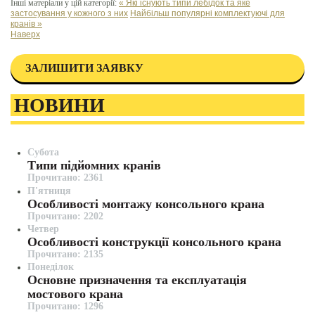
Інші матеріали у цій категорії:
« Які існують типи лебідок та яке
застосування у кожного з них
Найбільш популярні комплектуючі для
кранів »
Наверх
ЗАЛИШИТИ ЗАЯВКУ
НОВИНИ
Субота
Типи підйомних кранів
Прочитано: 2361
П'ятниця
Особливості монтажу консольного крана
Прочитано: 2202
Четвер
Особливості конструкції консольного крана
Прочитано: 2135
Понеділок
Основне призначення та експлуатація
мостового крана
Прочитано: 1296