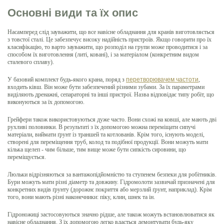
Основні види та їх опис
Насамперед слід зауважити, що все навісне обладнання для кранів виготовляється
з товстої сталі. Це забезпечує високу надійність пристроїв. Якщо говорити про їх
класифікацію, то варто зауважити, що розподіл на групи може проводитися і за
способом їх виготовлення (литі, ковані), і за матеріалом (конкретним видом
сталевого сплаву).
У базовий комплект будь-якого крана, поряд з
перетворювачем частоти
,
входить ківш. Він може бути забезпечений різними зубами. За їх параметрами
виділяють дренажні, сепараторні та інші пристрої. Назва відповідає типу робіт, що
виконуються за їх допомогою.
Грейфери також використовуються дуже часто. Вони схожі на ковші, але мають дві
рухливі половинки. В результаті з їх допомогою можна переміщати сипучі
матеріали, виймати ґрунт із траншей та котлованів. Крім того, існують моделі,
створені для переміщення труб, колод та подібної продукції. Вони можуть мати
кілька щелеп - чим більше, тим вище може бути сипкість сировини, що
переміщується.
Люльки відрізняються за вантажопідйомністю та ступенем безпеки для робітників.
Бури можуть мати різні діаметр та довжину. Гідромолоти зазвичай призначені для
конкретних видів ґрунту (дорожнє покриття або мерзлий ґрунт, наприклад). Крім
того, вони мають різні наконечники: піку, клин, шнек та ін.
Гідроножиці застосовуються значно рідше, але також можуть встановлюватися як
навісне обладнання. З їх допомогою легко вдасться демонтувати будь-яку