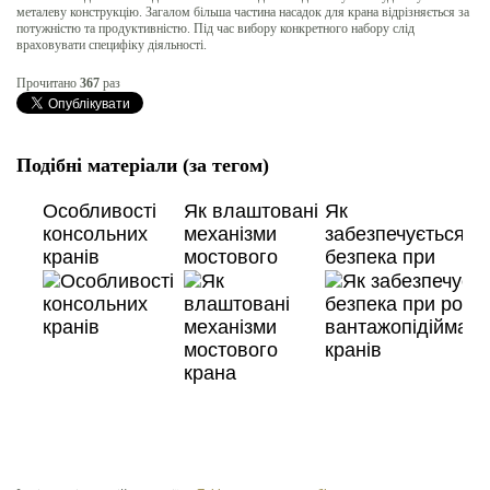
металеву конструкцію. Загалом більша частина насадок для крана відрізняється за
потужністю та продуктивністю. Під час вибору конкретного набору слід
враховувати специфіку діяльності.
Прочитано
367
раз
Подібні матеріали (за тегом)
Особливості
Як влаштовані
Як
консольних
механізми
забезпечується
кранів
мостового
безпека при
крана
роботі
вантажопідіймал
кранів