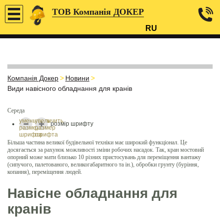
ТОВ Компанія ДОКЕР
RU
Компанія Докер
>
Новини
>
Види навісного обладнання для кранів
Середа
уменьшить
увеличить
розмір шрифту
размер
размер
шрифта
шрифта
Більша частина великої будівельної техніки має широкий функціонал. Це
досягається за рахунок можливості зміни робочих насадок. Так, кран мостовий
опорний може мати близько 10 різних пристосувань для переміщення вантажу
(сипучого, палетованого, великогабаритного та ін.), обробки грунту (буріння,
копання), переміщення людей.
Навісне обладнання для
кранів