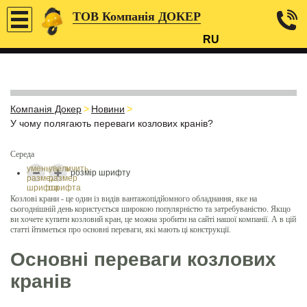
ТОВ Компанія ДОКЕР
RU
Компанія Докер
>
Новини
>
У чому полягають переваги козлових кранів?
Середа
уменьшить
увеличить
розмір шрифту
размер
размер
шрифта
шрифта
Козлові крани - це один із видів вантажопідйомного обладнання, яке на
сьогоднішній день користується широкою популярністю та затребуваністю. Якщо
ви хочете купити козловий кран, це можна зробити на сайті нашої компанії. А в цій
статті йтиметься про основні переваги, які мають ці конструкції.
Основні переваги козлових
кранів