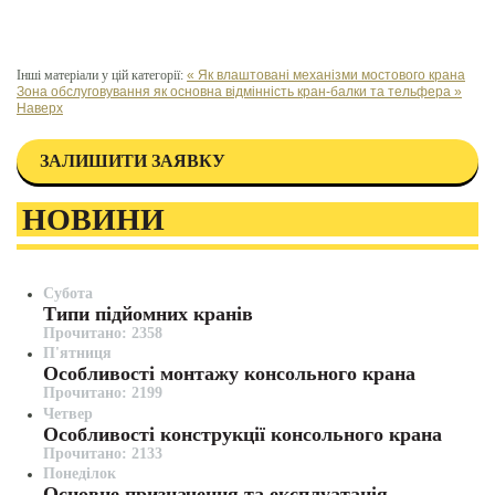
Інші матеріали у цій категорії:
« Як влаштовані механізми мостового крана
Зона обслуговування як основна відмінність кран-балки та тельфера »
Наверх
ЗАЛИШИТИ ЗАЯВКУ
НОВИНИ
Субота
Типи підйомних кранів
Прочитано: 2358
П'ятниця
Особливості монтажу консольного крана
Прочитано: 2199
Четвер
Особливості конструкції консольного крана
Прочитано: 2133
Понеділок
Основне призначення та експлуатація