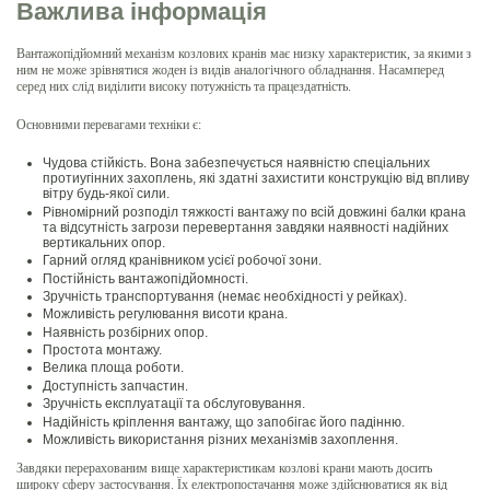
Важлива інформація
Вантажопідйомний механізм козлових кранів має низку характеристик, за якими з
ним не може зрівнятися жоден із видів аналогічного обладнання. Насамперед
серед них слід виділити високу потужність та працездатність.
Основними перевагами техніки є:
Чудова стійкість. Вона забезпечується наявністю спеціальних
протиугінних захоплень, які здатні захистити конструкцію від впливу
вітру будь-якої сили.
Рівномірний розподіл тяжкості вантажу по всій довжині балки крана
та відсутність загрози перевертання завдяки наявності надійних
вертикальних опор.
Гарний огляд кранівником усієї робочої зони.
Постійність вантажопідйомності.
Зручність транспортування (немає необхідності у рейках).
Можливість регулювання висоти крана.
Наявність розбірних опор.
Простота монтажу.
Велика площа роботи.
Доступність запчастин.
Зручність експлуатації та обслуговування.
Надійність кріплення вантажу, що запобігає його падінню.
Можливість використання різних механізмів захоплення.
Завдяки перерахованим вище характеристикам козлові крани мають досить
широку сферу застосування. Їх електропостачання може здійснюватися як від