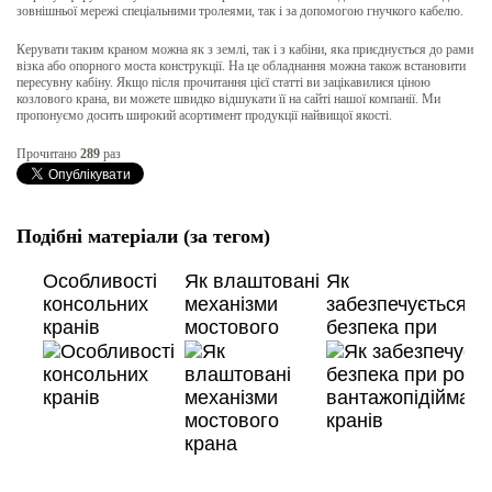
зовнішньої мережі спеціальними тролеями, так і за допомогою гнучкого кабелю.
Керувати таким краном можна як з землі, так і з кабіни, яка приєднується до рами
візка або опорного моста конструкції. На це обладнання можна також встановити
пересувну кабіну. Якщо після прочитання цієї статті ви зацікавилися ціною
козлового крана, ви можете швидко відшукати її на сайті нашої компанії. Ми
пропонуємо досить широкий асортимент продукції найвищої якості.
Прочитано
289
раз
Подібні матеріали (за тегом)
Особливості
Як влаштовані
Як
консольних
механізми
забезпечується
кранів
мостового
безпека при
крана
роботі
вантажопідіймал
кранів