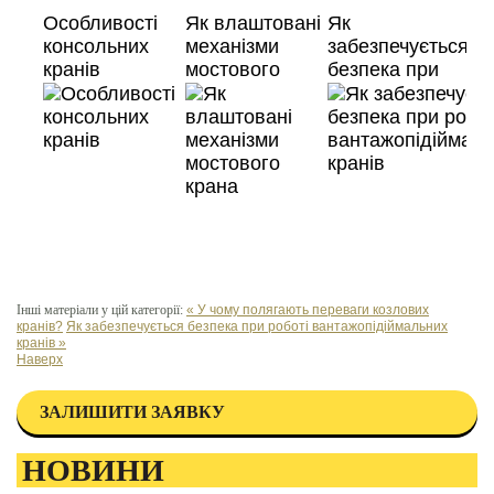
Особливості
Як влаштовані
Як
консольних
механізми
забезпечується
кранів
мостового
безпека при
крана
роботі
вантажопідіймал
кранів
Інші матеріали у цій категорії:
« У чому полягають переваги козлових
кранів?
Як забезпечується безпека при роботі вантажопідіймальних
кранів »
Наверх
ЗАЛИШИТИ ЗАЯВКУ
НОВИНИ