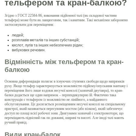
тельфером та кран-балкою?
Згідно з ГОСТ 22584-96, виконання підйомної талі (як складової частини
тельфера) може бути як ланцюговим, так і канатним. Такі механізми заборонено
застосовувати для переміщення:
людей;
розплавів металів та інших субстанцій;
кислот, лугів та інших небезпечних рідин;
вибухових речовин.
Відмінність між тельфером та кран-
балкою
Основна диференціація полягає в існуючих ступенях свободи щодо напрямків
руху. Якщо тельфер характеризується можливістю підйому/опускання вантажу і
переміщення його лише вздовж несучої консолі (зазвичай двутавра), то кран-
балки додається ще один напрямок – перпендикулярно їй. Фактично така
конструкція є тельфером із можливістю не лінійного, а майданного
обслуговування. Це досягається розміщенням несучої консолі на спеціальному
пристрої, який називається пересувним мостом (або візком), який забезпечує
доступ по площі всієї робочої зони. Двигунами зазвичай є електромотори, що
переміщають підвісний гак по довжині, ширині та висоті. Але іноді талі мають
ручний привід.
Види кран-балок