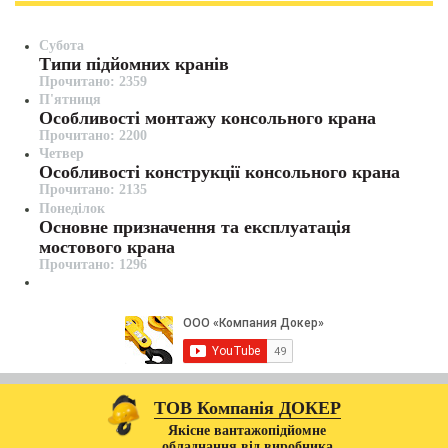
Субота
Типи підйомних кранів
Прочитано: 2359
П'ятниця
Особливості монтажу консольного крана
Прочитано: 2200
Четвер
Особливості конструкції консольного крана
Прочитано: 2135
Понеділок
Основне призначення та експлуатація
мостового крана
Прочитано: 1296
ТОВ Компанія ДОКЕР
Якісне вантажопідйомне
обладнання від виробника