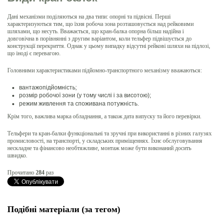
Дані механізми поділяються на два типи: опорні та підвісні. Перші
характеризуються тим, що їхня робоча зона розташовується над рейковими
шляхами, що несуть. Вважається, що кран-балка опорна більш надійна і
довговічна в порівнянні з другим варіантом, коли тельфер підвішується до
конструкції перекриття. Однак у цьому випадку відсутні рейкові шляхи на підлозі,
що іноді є перевагою.
Головними характеристиками підйомно-транспортного механізму вважаються:
вантажопідйомність;
розмір робочої зони (у тому числі і за висотою);
режим живлення та споживана потужність.
Крім того, важлива марка обладнання, а також дата випуску та його перевірки.
Тельфери та кран-балки функціональні та зручні при використанні в різних галузях
промисловості, на транспорті, у складських приміщеннях. Їхнє обслуговування
нескладне та фінансово необтяжливе, монтаж може бути виконаний досить
швидко.
Прочитано
284
раз
Подібні матеріали (за тегом)