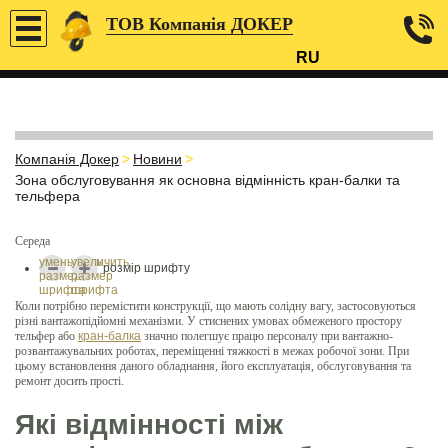
ТОВ Компанія ДОКЕР
RU
Компанія Докер
>
Новини
>
Зона обслуговування як основна відмінність кран-балки та
тельфера
Середа
уменьшить
увеличить
розмір шрифту
размер
размер
шрифта
шрифта
Коли потрібно перемістити конструкції, що мають солідну вагу, застосовуються
різні вантажопідйомні механізми. У стиснених умовах обмеженого простору
тельфер або
кран-балка
значно полегшує працю персоналу при вантажно-
розвантажувальних роботах, переміщенні тяжкості в межах робочої зони. При
цьому встановлення даного обладнання, його експлуатація, обслуговування та
ремонт досить прості.
Які відмінності між